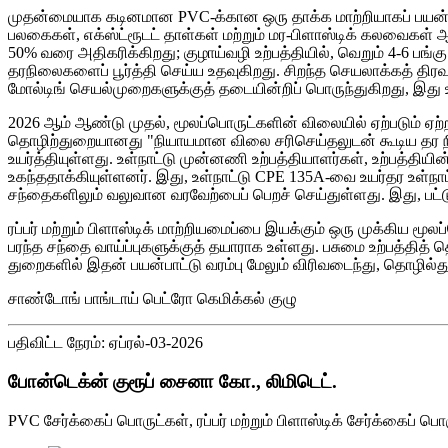
முதன்மையாக கடினமான PVC-க்கான ஒரு தாக்க மாற்றியாகப் பயன்படுத்
பலகைகள், எக்ஸ்ட்ரூடட் தாள்கள் மற்றும் மர-பிளாஸ்டிக் கலவைகள் 
50% வரை அதிகரிக்கிறது; குழாய்வழி உற்பத்தியில், வெறும் 4-6 பங
தரநிலைகளைப் பூர்த்தி செய்ய உதவுகிறது. சிறந்த செயலாக்கத் திரவம்
மோல்டிங் செயல்முறைகளுக்குத் தடையின்றிப் பொருந்துகிறது, இது உற
2026 ஆம் ஆண்டு முதல், மூலப்பொருட்களின் விலையில் ஏற்படும் ஏற்ற
தொழிற்துறையானது "நியாயமான விலை சரிசெய்தலுடன் கூடிய தர நி
உயர்த்தியுள்ளது. உள்நாட்டு முன்னணி உற்பத்தியாளர்கள், உற்பத்
உகந்ததாக்கியுள்ளனர். இது, உள்நாட்டு CPE 135A-வை உயர்தர உள்நாட்
சந்தைகளிலும் வலுவான வரவேற்பைப் பெறச் செய்துள்ளது. இது, பட்ட
ரப்பர் மற்றும் பிளாஸ்டிக் மாற்றியமைப்பை இயக்கும் ஒரு முக்கிய
பரந்த சந்தை வாய்ப்புகளுக்குத் தயாராக உள்ளது. பசுமை உற்பத்தித் த
துறைகளில் இதன் பயன்பாட்டு வரம்பு மேலும் விரிவடைந்து, தொழில்துறை
சாண்டோங் பாங்டாய் பெட்ரோ கெமிக்கல் குழு
பதிவிட்ட நேரம்: ஏப்ரல்-03-2026
போன்டெக்ன் குரூப் சைனா கோ., லிமிடெட்.
PVC சேர்க்கைப் பொருட்கள், ரப்பர் மற்றும் பிளாஸ்டிக் சேர்க்கைப்