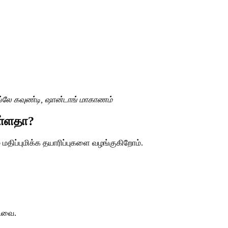
ங்லே கவுண்டி, ஷான்டாங் மாகாணம்
உள்ளதா?
மதிப்புமிக்க தயாரிப்புகளை வழங்குகிறோம்.
்டவை.