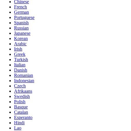
Chinese
French
German
Portuguese
Spanish
Russian
Japanese
Korean
Arabic
Irish
Greek
Turkish
Italian
Danish
Romanian
Indonesian
Czech
Afrikaans
Swedish
Polish
Basque
Catalan
Esperanto
Hindi
Lao