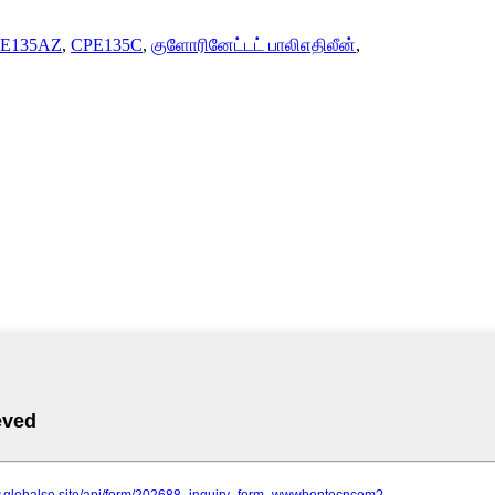
E135AZ
,
CPE135C
,
குளோரினேட்டட் பாலிஎதிலீன்
,