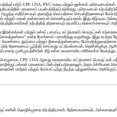
தப்படும் CPE 135A, PVC கதவு மற்றும் ஜன்னல் புரொஃபைல்கள், நீர் 
ஆகியவற்றில் பரவலாகப் பயன்படுத்தப்படுகிறது. புரொஃபைல் உற்பத்திய
்கு அழுத்த எதிர்ப்பையும் குறைந்த வெப்பநிலை செயல்திறனையும் மேம்ப
 மற்றும் பரவல் தன்மையைக் கொண்டிருப்பதால், இது வீழ்படிவு அல்லது அ
்பத்தியாளர்கள் உற்பத்தித் திறனையும் தயாரிப்பு விளைச்சலையும் அத
 இறக்கங்கள் மற்றும் உள்கட்டமைப்பு, கட்டுமானப் பொருட்கள் சந்தைக
லைத்தன்மை" என்ற போக்கைப் பராமரித்து வருகிறது. இது உயர்தர த
தியின் வெண்மை, தூய்மை மற்றும் நிலைத்தன்மையை மேம்படுத்துவதற்கா
டுத் தேவையைப் பூர்த்தி செய்வது மட்டுமல்லாமல், தென்கிழக்கு ஆசியா,
ுப்பாதை முன்முயற்சியின் கீழ் உள்ள உலகளாவிய விரிவாக்க வேகத்துட
 மூலப்பொருளாக, CPE 135A ஆனது உலகளாவிய கட்டுமானப் பொருட்கள் மற
ொழில்நுட்பங்கள் பரவலாகப் பின்பற்றப்படுவதாலும், தொடர்ச்சியான செயல
யின் மாற்றம் மற்றும் மேம்பாட்டிற்கு நீடித்த புத்துணர்வை அளிக்கும்.
 பொருட்களின் தொழில்முறை உற்பத்தியாளர். நேர்மையானவர், அக்கறையுள்