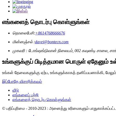
எங்களைத் தொடர்பு கொள்ளுங்கள்
தொலைபேசி:
+8614768666676
மின்னஞ்சல் :
davei@bontecn.com
முகவரி : டோங்ஷங்டுவான் நிலையம், 002 கவுண்டி சாலை, சா
உங்களுக்குப் பிடித்தமான பொருள் ஏதேனும் 
உங்கள் தேவைகளுக்கு ஏற்ப, உங்களுக்காகத் தனிப்பயனாக்கி, மேலும் 
இப்போதே விசாரிக்கவும்
வீடு
எங்களைப் பற்றி
எங்களைத் தொடர்பு கொள்ளுங்கள்
© பதிப்புரிமை - 2010-2023 : அனைத்து உரிமைகளும் பாதுகாக்கப்பட