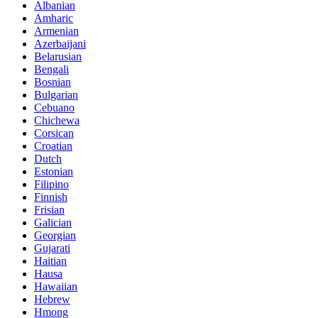
Albanian
Amharic
Armenian
Azerbaijani
Belarusian
Bengali
Bosnian
Bulgarian
Cebuano
Chichewa
Corsican
Croatian
Dutch
Estonian
Filipino
Finnish
Frisian
Galician
Georgian
Gujarati
Haitian
Hausa
Hawaiian
Hebrew
Hmong