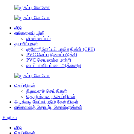
வீடு
எங்களைப் பற்றி
விண்ணப்பம்
தயாரிப்புகள்
குளோரினேட்டட் பாலிஎதிலீன் (CPE)
PVC வெப்ப நிலைப்படுத்தி
PVC செயலாக்க மாற்றி
டைட்டானியம் டை ஆக்சைடு
செய்திகள்
நிறுவனச் செய்திகள்
தொழில்துறை செய்திகள்
அடிக்கடி கேட்கப்படும் கேள்விகள்
எங்களைத் தொடர்பு கொள்ளுங்கள்
English
வீடு
செய்திகள்