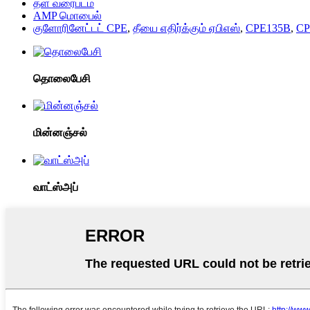
தள வரைபடம்
AMP மொபைல்
குளோரினேட்டட் CPE
,
தீயை எதிர்க்கும் ஏபிஎஸ்
,
CPE135B
,
CP
தொலைபேசி
மின்னஞ்சல்
வாட்ஸ்அப்