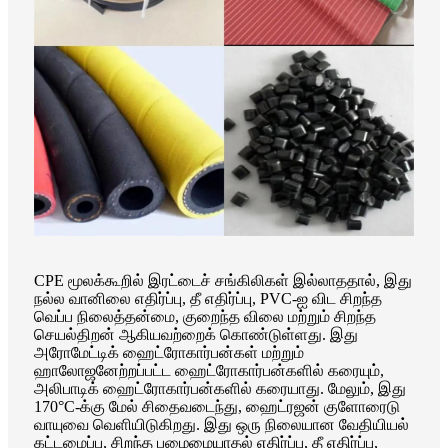
CPE மூலக்கூறில் இரட்டைச் சங்கிலிகள் இல்லாததால், இது
நல்ல வானிலை எதிர்ப்பு, தீ எதிர்ப்பு, PVC-ஐ விட சிறந்த
வெப்ப நிலைத்தன்மை, குறைந்த விலை மற்றும் சிறந்த
செயல்திறன் ஆகியவற்றைக் கொண்டுள்ளது. இது
அரோமேட்டிக் ஹைட்ரோகார்பன்கள் மற்றும்
ஹாலோஜனேற்றப்பட்ட ஹைட்ரோகார்பன்களில் கரையும்,
அலிபாடிக் ஹைட்ரோகார்பன்களில் கரையாது. மேலும், இது
170°C-க்கு மேல் சிதைவடைந்து, ஹைட்ரஜன் குளோரைடு
வாயுவை வெளியிடுகிறது. இது ஒரு நிலையான வேதியியல்
கட்டமைப்பு, சிறந்த பழைமையாதல் எதிர்ப்பு, தீ எதிர்ப்பு,