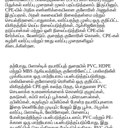
பிதுக்கல் வார்ப்பு முறைகள் மூலம் பதப்படுத்தலாம். இருப்பினும்,
CPE-யில் அதிக எண்ணிக்கையிலான குளோரின் அணுக்கள்
இருப்பதால், அதன் கலவையின் நிலைத்தன்மை மற்றும்
செயல்திறனைப் பாதுகாக்க, வார்ப்பதற்கு முன்பு ஒரு குறிப்பிட்ட
விகிதத்தில் வெப்ப நிலைப்படுத்திகள், ஆக்சிஜனேற்றத்
தடுப்பான்கள் மற்றும் ஒளி நிலைப்படுத்திகள் CPE-யில்
சேர்க்கப்பட வேண்டும். குறைந்த குளோரின் கொண்ட CPE-கள்
சுழற்சி வார்ப்பு மற்றும் ஊது வார்ப்பு முறைகளிலும்
கிடைக்கின்றன.
தற்போது, ​​பிளாஸ்டிக் தயாரிப்புத் துறையில் PVC, HDPE
மற்றும் MBS ஆகியவற்றிற்கு குளோரினேட்டட் பாலிஎதிலீன்
முக்கியமாக ஒரு மாற்றியாகப் பயன்படுத்தப்படுகிறது.
பாலிவினைல் குளோரைடு ரெசினில் ஒரு குறிப்பிட்ட
விகிதத்தில் CPE-ஐக் கலந்த பிறகு, பொதுவான PVC
செயலாக்க உபகரணங்களைக் கொண்டு குழாய்கள்,
தகடுகள், கம்பி காப்புப் பூச்சுகள், புரொஃபைல்கள்,
ஃபிலிம்கள், சுருங்கும் ஃபிலிம்கள் போன்ற தயாரிப்புகளாக
இதை வெளியேற்ற முடியும்; மேலும் இது பூச்சு, அமுக்க
வார்ப்பு, பிளாஸ்டிக், லேமினேஷன், பிணைப்பு
போன்றவற்றிற்கும் பயன்படுத்தப்படலாம்; PVC மற்றும் PE-
க்கான ஒரு மாற்றியாகப் பயன்படுத்தப்படும்போது, ​​இது
தயாரிப்பின் செயல்திறனை மேம்படுத்துகிறது, PVC-யின்