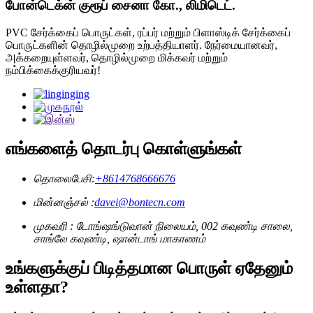
போன்டெக்ன் குரூப் சைனா கோ., லிமிடெட்.
PVC சேர்க்கைப் பொருட்கள், ரப்பர் மற்றும் பிளாஸ்டிக் சேர்க்கைப்
பொருட்களின் தொழில்முறை உற்பத்தியாளர். நேர்மையானவர்,
அக்கறையுள்ளவர், தொழில்முறை மிக்கவர் மற்றும்
நம்பிக்கைக்குரியவர்!
எங்களைத் தொடர்பு கொள்ளுங்கள்
தொலைபேசி:
+8614768666676
மின்னஞ்சல் :
davei@bontecn.com
முகவரி : டோங்ஷங்டுவான் நிலையம், 002 கவுண்டி சாலை,
சாங்லே கவுண்டி, ஷான்டாங் மாகாணம்
உங்களுக்குப் பிடித்தமான பொருள் ஏதேனும்
உள்ளதா?