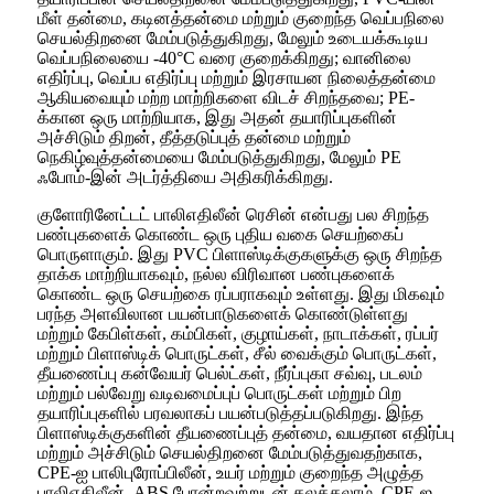
மீள் தன்மை, கடினத்தன்மை மற்றும் குறைந்த வெப்பநிலை
செயல்திறனை மேம்படுத்துகிறது, மேலும் உடையக்கூடிய
வெப்பநிலையை -40°C வரை குறைக்கிறது; வானிலை
எதிர்ப்பு, வெப்ப எதிர்ப்பு மற்றும் இரசாயன நிலைத்தன்மை
ஆகியவையும் மற்ற மாற்றிகளை விடச் சிறந்தவை; PE-
க்கான ஒரு மாற்றியாக, இது அதன் தயாரிப்புகளின்
அச்சிடும் திறன், தீத்தடுப்புத் தன்மை மற்றும்
நெகிழ்வுத்தன்மையை மேம்படுத்துகிறது, மேலும் PE
ஃபோம்-இன் அடர்த்தியை அதிகரிக்கிறது.
குளோரினேட்டட் பாலிஎதிலீன் ரெசின் என்பது பல சிறந்த
பண்புகளைக் கொண்ட ஒரு புதிய வகை செயற்கைப்
பொருளாகும். இது PVC பிளாஸ்டிக்குகளுக்கு ஒரு சிறந்த
தாக்க மாற்றியாகவும், நல்ல விரிவான பண்புகளைக்
கொண்ட ஒரு செயற்கை ரப்பராகவும் உள்ளது. இது மிகவும்
பரந்த அளவிலான பயன்பாடுகளைக் கொண்டுள்ளது
மற்றும் கேபிள்கள், கம்பிகள், குழாய்கள், நாடாக்கள், ரப்பர்
மற்றும் பிளாஸ்டிக் பொருட்கள், சீல் வைக்கும் பொருட்கள்,
தீயணைப்பு கன்வேயர் பெல்ட்கள், நீர்ப்புகா சவ்வு, படலம்
மற்றும் பல்வேறு வடிவமைப்புப் பொருட்கள் மற்றும் பிற
தயாரிப்புகளில் பரவலாகப் பயன்படுத்தப்படுகிறது. இந்த
பிளாஸ்டிக்குகளின் தீயணைப்புத் தன்மை, வயதான எதிர்ப்பு
மற்றும் அச்சிடும் செயல்திறனை மேம்படுத்துவதற்காக,
CPE-ஐ பாலிபுரோப்பிலீன், உயர் மற்றும் குறைந்த அழுத்த
பாலிஎதிலீன், ABS போன்றவற்றுடன் கலக்கலாம். CPE-ஐ