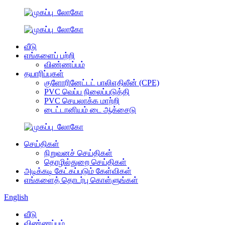
வீடு
எங்களைப் பற்றி
விண்ணப்பம்
தயாரிப்புகள்
குளோரினேட்டட் பாலிஎதிலீன் (CPE)
PVC வெப்ப நிலைப்படுத்தி
PVC செயலாக்க மாற்றி
டைட்டானியம் டை ஆக்சைடு
செய்திகள்
நிறுவனச் செய்திகள்
தொழில்துறை செய்திகள்
அடிக்கடி கேட்கப்படும் கேள்விகள்
எங்களைத் தொடர்பு கொள்ளுங்கள்
English
வீடு
விண்ணப்பம்