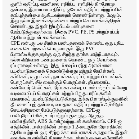
குளிர் எதிர்ப்பு, வானிலை எதிர்ப்பு, எளிதில் நிறமேறாத
தன்மை, இரசாயன எதிர்ப்பு, ஓசோன் எதிர்ப்பு மற்றும் மின்
காப்புத்தன்மை ஆகியவற்றைக் கொண்டுள்ளது. மேலும்,
இது நல்ல இணக்கத்தன்மை மற்றும் செயலாக்கத்திறன்
கொண்டது. இதன் இயற்பியல் பண்புகளை
மேம்படுத்துவதற்காக, இதை PVC, PE, PS மற்றும் ரப்பர்
ஆகியவற்றுடன் கலக்கலாம்.
CPE என்பது பல சிறந்த பண்புகளைக் கொண்ட ஒரு புதிய
வகை செயற்கைப் பொருளாகும். இது PVC
பிளாஸ்டிக்குகளுக்கு ஒரு சிறந்த தாக்க மாற்றியாகவும்,
நல்ல விரிவான பண்புகளைக் கொண்ட ஒரு செயற்கை
ரப்பராகவும் உள்ளது. இது மிகவும் பரந்த அளவிலான
பயன்பாடுகளைக் கொண்டுள்ளது மற்றும் கேபிள்கள்,
கம்பிகள், குழாய்கள், நாடாக்கள், ரப்பர் மற்றும் பிளாஸ்டிக்
பொருட்கள், சீல் வைக்கும் பொருட்கள், தீயணைப்பு
கன்வேயர் பெல்ட்கள், நீர்ப்புகா சவ்வு, படலம் மற்றும் பல்வேறு
வடிவமைப்புப் பொருட்கள் மற்றும் பிற தயாரிப்புகளில்
பரவலாகப் பயன்படுத்தப்படுகிறது. இந்த பிளாஸ்டிக்குகளின்
தீயணைப்புத் தன்மை, வயதான எதிர்ப்பு மற்றும் அச்சிடும்
செயல்திறனை மேம்படுத்துவதற்காக, CPE-ஐ
பாலிபுரோப்பிலீன், உயர் மற்றும் குறைந்த அழுத்த
பாலிஎதிலீன், ABS போன்றவற்றுடன் கலக்கலாம். CPE-ஐ
எத்திலீன், பாலிஎதிலீன் மற்றும் 1,2-டைகுளோரோஎதிலீன்
ஆகியவற்றின் ஒரு சீரற்ற கோபாலிமராகக் கருதலாம். இதன்
மூலக்கூறு சங்கிலி நிறைவுற்றது மற்றும் துருவ குளோரின்