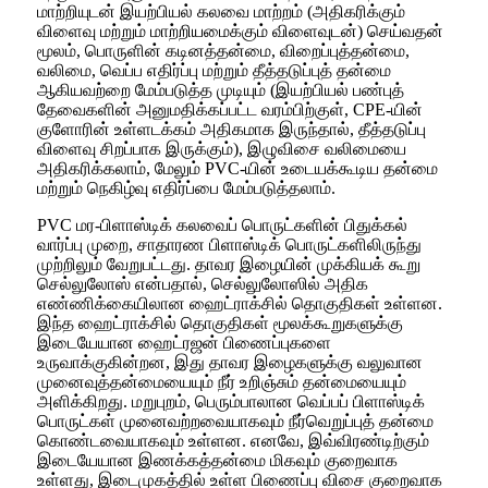
மாற்றியுடன் இயற்பியல் கலவை மாற்றம் (அதிகரிக்கும்
விளைவு மற்றும் மாற்றியமைக்கும் விளைவுடன்) செய்வதன்
மூலம், பொருளின் கடினத்தன்மை, விறைப்புத்தன்மை,
வலிமை, வெப்ப எதிர்ப்பு மற்றும் தீத்தடுப்புத் தன்மை
ஆகியவற்றை மேம்படுத்த முடியும் (இயற்பியல் பண்புத்
தேவைகளின் அனுமதிக்கப்பட்ட வரம்பிற்குள், CPE-யின்
குளோரின் உள்ளடக்கம் அதிகமாக இருந்தால், தீத்தடுப்பு
விளைவு சிறப்பாக இருக்கும்), இழுவிசை வலிமையை
அதிகரிக்கலாம், மேலும் PVC-யின் உடையக்கூடிய தன்மை
மற்றும் நெகிழ்வு எதிர்ப்பை மேம்படுத்தலாம்.
PVC மர-பிளாஸ்டிக் கலவைப் பொருட்களின் பிதுக்கல்
வார்ப்பு முறை, சாதாரண பிளாஸ்டிக் பொருட்களிலிருந்து
முற்றிலும் வேறுபட்டது. தாவர இழையின் முக்கியக் கூறு
செல்லுலோஸ் என்பதால், செல்லுலோஸில் அதிக
எண்ணிக்கையிலான ஹைட்ராக்சில் தொகுதிகள் உள்ளன.
இந்த ஹைட்ராக்சில் தொகுதிகள் மூலக்கூறுகளுக்கு
இடையேயான ஹைட்ரஜன் பிணைப்புகளை
உருவாக்குகின்றன, இது தாவர இழைகளுக்கு வலுவான
முனைவுத்தன்மையையும் நீர் உறிஞ்சும் தன்மையையும்
அளிக்கிறது. மறுபுறம், பெரும்பாலான வெப்பப் பிளாஸ்டிக்
பொருட்கள் முனைவற்றவையாகவும் நீர்வெறுப்புத் தன்மை
கொண்டவையாகவும் உள்ளன. எனவே, இவ்விரண்டிற்கும்
இடையேயான இணக்கத்தன்மை மிகவும் குறைவாக
உள்ளது, இடைமுகத்தில் உள்ள பிணைப்பு விசை குறைவாக