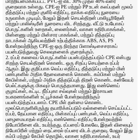
மாற்றியமைக்கப்பட்ட PVC-ஐ விட 30% முதல் 40% வரை
குறைவாக உள்ளது. CPE-ஐ PE மற்றும் PP உடன் கலப்பதன் மூலம்
தீத்தடுப்பு மற்றும் குளிர்-எதிர்ப்பு, தாக்க-எதிர்ப்பு நுரையை
உருவாக்க முடியும், மேலும் இதன் செயல்திறன் பாலியூரிதேன்
மற்றும் பாலிஸ்டிரீன் நுரையை விட சிறந்தது. வீட்டு உபயோகப்
பொருட்களின் உறைகள், லைனர்கள், வாகன உதிரிபாகங்கள்,
மின்னணு மற்றும் மின்சார பாகங்கள், மற்றும் தீத்தடுப்பு
நாடாக்கள் ஆகியவற்றின் உற்பத்திக்காக ABS, AS, PS
போன்றவற்றிற்கு CPE-ஐ ஒரு நிரந்தர பிளாஸ்டிசைசராகப்
பயன்படுத்துவது செலவுகளைக் குறைக்கும்.
2. ரப்பர் கலவைப் பொருட்களில் பயன்படுத்தப்படும் CPE என்பது
சிறந்த செயல்திறன் கொண்ட ஒரு சிறப்பு செயற்கை ரப்பர்
ஆகும். இது குறிப்பாக வெப்ப எதிர்ப்பு, தீத்தடுப்பு மற்றும் மின்
பண்புகளில் அதிக தேவைகளைக் கொண்ட கம்பிகள் மற்றும்
கேபிள்கள், மற்றும் அதிக தீத்தடுப்புத் திறன் கொண்ட கன்வேயர்
பெல்ட்களுக்கு மிகவும் பொருத்தமானது. இது எண்ணெய்
குழாய்கள், கட்டிட நீர்ப்புகா சவ்வுகள் மற்றும் இரசாயன
உபகரணங்களின் உட்பூச்சுகள் போன்றவற்றிற்கும்
பயன்படுத்தப்படலாம். CPE மீள் தன்மை கொண்ட
மூலப்பொருளிலிருந்து தயாரிக்கப்படும் வல்கனைஸ் செய்யப்பட்ட
ரப்பர், தேய்மான எதிர்ப்பு, மின்காப்புப் பண்புகள், வெப்ப எதிர்ப்பு,
பழைமையாதல் எதிர்ப்பு, எண்ணெய் எதிர்ப்பு போன்றவற்றில்
நியோபிரீனை விட உயர்ந்தது. ரப்பரைப் போலவே, இதன் விலையும்
நியோபிரீன் மற்றும் நைட்ரைல் ரப்பரை விடக் குறைவு. மேலும் இது
கம்பி மற்றும் கேபிள் தொழில், வாகன உதிரிபாகங்கள், உயர்