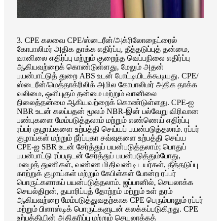
3. CPE கலவை CPE/ஸ்டைரீன்/அக்ரிலோநைட்ரைல்
கோபாலிமர் அதிக தாக்க எதிர்ப்பு, தீத்தடுப்புத் தன்மை,
வானிலை எதிர்ப்பு மற்றும் குறைந்த வெப்பநிலை எதிர்ப்பு
ஆகியவற்றைக் கொண்டுள்ளது, மேலும் அதன்
பயன்பாட்டுத் துறை ABS உடன் போட்டியிடக்கூடியது. CPE/
ஸ்டைரீன்/மெத்தாக்ரிலிக் அமில கோபாலிமர் அதிக தாக்க
வலிமை, ஒளிபுகும் தன்மை மற்றும் வானிலை
நிலைத்தன்மை ஆகியவற்றைக் கொண்டுள்ளது. CPE-ஐ
NBR உடன் கலப்பதன் மூலம் NBR-இன் பல்வேறு விரிவான
பண்புகளை மேம்படுத்தலாம் மற்றும் எண்ணெய் எதிர்ப்பு
ரப்பர் குழாய்களை உற்பத்தி செய்யப் பயன்படுத்தலாம். ரப்பர்
குழாய்கள் மற்றும் நீர்ப்புகா சவ்வுகளை உற்பத்தி செய்ய
CPE-ஐ SBR உடன் சேர்த்துப் பயன்படுத்தலாம்; பொதுப்
பயன்பாட்டு ரப்பருடன் சேர்த்துப் பயன்படுத்தும்போது, ​​
மழைத் துணிகள், வண்ண மிதிவண்டி டயர்கள், தீத்தடுப்பு
காற்றுக் குழாய்கள் மற்றும் கேபிள்கள் போன்ற ரப்பர்
பொருட்களாகப் பயன்படுத்தலாம். ஜப்பானில், செயலாக்க
செயல்திறன், தயாரிப்புத் தோற்றம் மற்றும் உள் தரம்
ஆகியவற்றை மேம்படுத்துவதற்காக CPE பெரும்பாலும் ரப்பர்
மற்றும் பிளாஸ்டிக் பொருட்களுடன் கலக்கப்படுகிறது. CPE
உற்பத்தியின் அதிகரிப்பு மற்றும் செயலாக்கத்