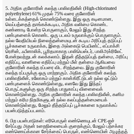
5. அதிக குளோரின் கலந்த பாலிஎதிலீன் (High-chlorinated
polyethylene) 61% முதல் 75% வரை குளோரின்
உள்ளடக்கத்தைக் கொண்டுள்ளது. இது ஒரு கடினமான,
வெப்பத்தைத் தாங்கக்கூடிய, அதிக வலிமை கொண்ட
கண்ணாடி போன்ற பொருளாகும், மேலும் இது சிறந்த
பண்புகளைக் கொண்ட ஒரு படலம் உருவாக்கும் பொருளாகும்.
நல்ல வேதியியல் நிலைத்தன்மையுடன் கூடிய அரிப்புத் தடுப்புப்
பூச்சுகளை உருவாக்க, இதை அல்கைடு பெயிண்ட், எப்பாக்சி
ரெசின், ஃபீனாலிக், பூரிதமாகாத பாலியெஸ்டர், பாலிஅக்ரிலேட்
போன்றவற்றுடன் கலக்கலாம். இதன் தீத்தடுப்புத் தன்மை, அரிப்பு
எதிர்ப்பு, வானிலை எதிர்ப்பு மற்றும் மீள் தன்மை ஆகியவை
குளோரின் கலந்த ரப்பரை விட சிறந்தவை. இது குளோரின்
கலந்த ரப்பருக்கு ஒரு மாற்றாகும். அதிக குளோரின் கலந்த
பாலிஎதிலீன், உலோகம் மற்றும் கான்கிரீட்டுடன் நல்ல ஒட்டும்
பண்புகளைக் கொண்டுள்ளது, எனவே இது இந்தப்
பொருட்களுக்கு ஒரு சிறந்த பாதுகாப்பு விளைவைக்
கொண்டுள்ளது. அதிக குளோரின் கலந்த பாலிஎதிலீன், கனிம
மற்றும் கரிம நிறமிகளுடன் நல்ல கலப்புத்தன்மையைக்
கொண்டுள்ளது, மேலும் தீத்தடுப்புப் பூச்சுகளை உருவாக்கப்
பயன்படுத்தப்படலாம்.
6. பிற பயன்பாடுகள்: எரிபொருள் எண்ணெயுடன் CPE-ஐச்
சேர்ப்பது அதன் உறைநிலையைக் குறைக்கும், மேலும் பற்சக்கர
எண்ணெய்க்கான சேர்க்கைப் பொருள், எண்ணெயின் அழுத்தத்