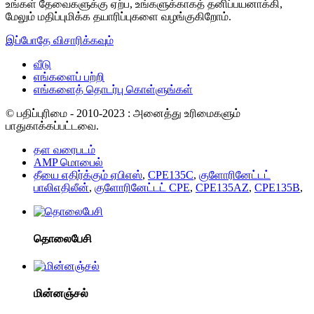
உங்கள் தேவைகளுக்கு ஏற்ப, உங்களுக்காகத் தனிப்பயனாக்கி,
மேலும் மதிப்புமிக்க தயாரிப்புகளை வழங்குகிறோம்.
இப்போதே விசாரிக்கவும்
வீடு
எங்களைப் பற்றி
எங்களைத் தொடர்பு கொள்ளுங்கள்
© பதிப்புரிமை - 2010-2023 : அனைத்து உரிமைகளும்
பாதுகாக்கப்பட்டவை.
தள வரைபடம்
AMP மொபைல்
தீயை எதிர்க்கும் ஏபிஎஸ்
,
CPE135C
,
குளோரினேட்டட்
பாலிஎதிலீன்
,
குளோரினேட்டட் CPE
,
CPE135AZ
,
CPE135B
,
தொலைபேசி
மின்னஞ்சல்