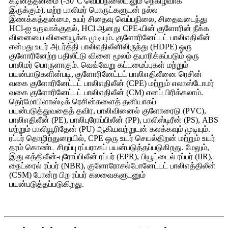
கடினத்தன்மை (-30°C வெப்பநிலையிலும் நெகிழ்வாக
இருக்கும்), மற்ற பாலிமர் பொருட்களுடன் நல்ல
இணக்கத்தன்மை, உயர் சிதைவு வெப்பநிலை, சிதைவடைந்து
HCl-ஐ உருவாக்குதல், HCl ஆனது CPE-யின் குளோரின் நீக்க
வினையை வினையூக்க முடியும். குளோரினேட்டட் பாலிஎதிலீன்
என்பது உயர் அடர்த்தி பாலிஎதிலீனிலிருந்து (HDPE) ஒரு
குளோரினேற்ற பதிலீட்டு வினை மூலம் தயாரிக்கப்படும் ஒரு
பாலிமர் பொருளாகும். வெவ்வேறு கட்டமைப்புகள் மற்றும்
பயன்பாடுகளின்படி, குளோரினேட்டட் பாலிஎதிலீனை ரெசின்
வகை குளோரினேட்டட் பாலிஎதிலீன் (CPE) மற்றும் எலாஸ்டோமர்
வகை குளோரினேட்டட் பாலிஎதிலீன் (CM) எனப் பிரிக்கலாம்.
தெர்மோபிளாஸ்டிக் ரெசின்களைத் தனியாகப்
பயன்படுத்துவதைத் தவிர, பாலிவினைல் குளோரைடு (PVC),
பாலிஎதிலீன் (PE), பாலிபுரோப்பிலீன் (PP), பாலிஸ்டிரீன் (PS), ABS
மற்றும் பாலியூரிதேன் (PU) ஆகியவற்றுடன் கலக்கவும் முடியும்.
ரப்பர் தொழிற்துறையில், CPE ஒரு உயர் செயல்திறன் மற்றும் உயர்
தரம் கொண்ட சிறப்பு ரப்பராகப் பயன்படுத்தப்படுகிறது. மேலும்,
இது எத்திலீன்-புரோப்பிலீன் ரப்பர் (EPR), பியூட்டைல் ​​ரப்பர் (IIR),
நைட்ரைல் ரப்பர் (NBR), குளோரோசல்போனேட்டட் பாலிஎத்திலீன்
(CSM) போன்ற பிற ரப்பர் கலவைகளுடனும்
பயன்படுத்தப்படுகிறது.