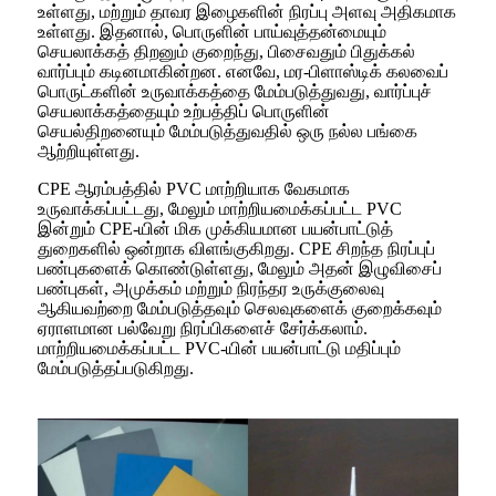
உள்ளது, மற்றும் தாவர இழைகளின் நிரப்பு அளவு அதிகமாக
உள்ளது. இதனால், பொருளின் பாய்வுத்தன்மையும்
செயலாக்கத் திறனும் குறைந்து, பிசைவதும் பிதுக்கல்
வார்ப்பும் கடினமாகின்றன. எனவே, மர-பிளாஸ்டிக் கலவைப்
பொருட்களின் உருவாக்கத்தை மேம்படுத்துவது, வார்ப்புச்
செயலாக்கத்தையும் உற்பத்திப் பொருளின்
செயல்திறனையும் மேம்படுத்துவதில் ஒரு நல்ல பங்கை
ஆற்றியுள்ளது.
CPE ஆரம்பத்தில் PVC மாற்றியாக வேகமாக
உருவாக்கப்பட்டது, மேலும் மாற்றியமைக்கப்பட்ட PVC
இன்றும் CPE-யின் மிக முக்கியமான பயன்பாட்டுத்
துறைகளில் ஒன்றாக விளங்குகிறது. CPE சிறந்த நிரப்புப்
பண்புகளைக் கொண்டுள்ளது, மேலும் அதன் இழுவிசைப்
பண்புகள், அமுக்கம் மற்றும் நிரந்தர உருக்குலைவு
ஆகியவற்றை மேம்படுத்தவும் செலவுகளைக் குறைக்கவும்
ஏராளமான பல்வேறு நிரப்பிகளைச் சேர்க்கலாம்.
மாற்றியமைக்கப்பட்ட PVC-யின் பயன்பாட்டு மதிப்பும்
மேம்படுத்தப்படுகிறது.