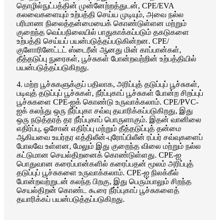
தொழில்நுட்பத்தின் முன்னேற்றத்துடன், CPE/EVA
கலவைகளையும் உற்பத்தி செய்ய முடியும், அவை நல்ல
பரிமாண நிலைத்தன்மையைக் கொண்டுள்ளன மற்றும்
குறைந்த வெப்பநிலையில் பாதுகாக்கப்படும் தகடுகளை
உற்பத்தி செய்யப் பயன்படுத்தப்படுகின்றன. CPE/
குளோரினேட்டட் ஸ்டைரீன் ஆனது மின் காப்பான்கள்,
தீத்தடுப்பு நுரைகள், பூச்சுகள் போன்றவற்றின் உற்பத்தியில்
பயன்படுத்தப்படுகிறது.
4. மற்ற பூச்சுகளுக்குப் பதிலாக, அரிப்புத் தடுப்புப் பூச்சுகள்,
படிவுத் தடுப்புப் பூச்சுகள், நீர்ப்புகாப் பூச்சுகள் போன்ற சிறப்புப்
பூச்சுகளை CPE-ஐக் கொண்டு உருவாக்கலாம். CPE/PVC-
ஐக் கலந்து ஒரு நீர்ப்புகா சவ்வு தயாரிக்கப்படுகிறது, இது
ஒரு நடுத்தரத் தர நீர்ப்புகாப் பொருளாகும். இதன் வானிலை
எதிர்ப்பு, ஓசோன் எதிர்ப்பு மற்றும் தீத்தடுப்புத் தன்மை
ஆகியவை உயர்தர எத்திலீன்-புரோப்பிலீன் ரப்பர் சவ்வுகளைப்
போலவே உள்ளன, மேலும் இது குறைந்த விலை மற்றும் நல்ல
கட்டுமான செயல்திறனைக் கொண்டுள்ளது. CPE-ஐ
பொதுவான கரைப்பான்களில் கரைப்பதன் மூலம் அரிப்புத்
தடுப்புப் பூச்சுகளை உருவாக்கலாம். CPE-ஐ நிலக்கீல்
போன்றவற்றுடன் கலந்த பிறகு, இது பெரும்பாலும் சிறந்த
செயல்திறன் கொண்ட கூரை நீர்ப்புகாப் பூச்சுகளைத்
தயாரிக்கப் பயன்படுத்தப்படுகிறது.