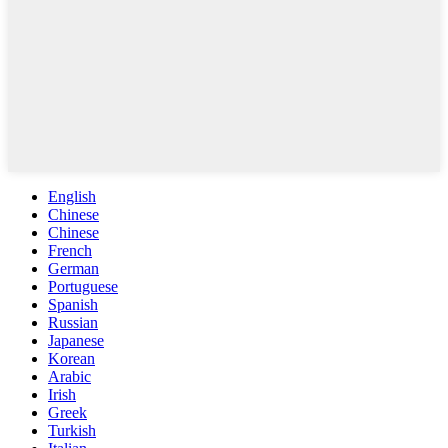
English
Chinese
Chinese
French
German
Portuguese
Spanish
Russian
Japanese
Korean
Arabic
Irish
Greek
Turkish