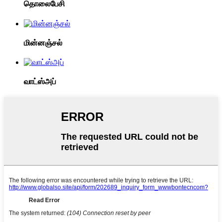
தொலைபேசி
மின்னஞ்சல்
வாட்ஸ்அப்