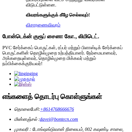
விடுபட்டுள்ளன.
விவரங்களுக்குக் கீழே செல்லவும்!
விசாரணை
விவரம்
போன்டெக்ன் குரூப் சைனா கோ., லிமிடெட்.
PVC சேர்க்கைப் பொருட்கள், ரப்பர் மற்றும் பிளாஸ்டிக் சேர்க்கைப்
பொருட்களின் தொழில்முறை உற்பத்தியாளர். நேர்மையானவர்,
அக்கறையுள்ளவர், தொழில்முறை மிக்கவர் மற்றும்
நம்பிக்கைக்குரியவர்!
எங்களைத் தொடர்பு கொள்ளுங்கள்
தொலைபேசி:
+8614768666676
மின்னஞ்சல் :
davei@bontecn.com
முகவரி : டோங்ஷங்டுவான் நிலையம், 002 கவுண்டி சாலை,