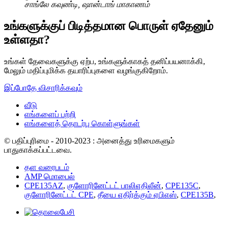
சாங்லே கவுண்டி, ஷான்டாங் மாகாணம்
உங்களுக்குப் பிடித்தமான பொருள் ஏதேனும்
உள்ளதா?
உங்கள் தேவைகளுக்கு ஏற்ப, உங்களுக்காகத் தனிப்பயனாக்கி,
மேலும் மதிப்புமிக்க தயாரிப்புகளை வழங்குகிறோம்.
இப்போதே விசாரிக்கவும்
வீடு
எங்களைப் பற்றி
எங்களைத் தொடர்பு கொள்ளுங்கள்
© பதிப்புரிமை - 2010-2023 : அனைத்து உரிமைகளும்
பாதுகாக்கப்பட்டவை.
தள வரைபடம்
AMP மொபைல்
CPE135AZ
,
குளோரினேட்டட் பாலிஎதிலீன்
,
CPE135C
,
குளோரினேட்டட் CPE
,
தீயை எதிர்க்கும் ஏபிஎஸ்
,
CPE135B
,