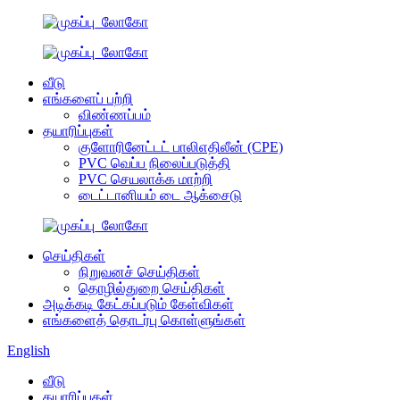
வீடு
எங்களைப் பற்றி
விண்ணப்பம்
தயாரிப்புகள்
குளோரினேட்டட் பாலிஎதிலீன் (CPE)
PVC வெப்ப நிலைப்படுத்தி
PVC செயலாக்க மாற்றி
டைட்டானியம் டை ஆக்சைடு
செய்திகள்
நிறுவனச் செய்திகள்
தொழில்துறை செய்திகள்
அடிக்கடி கேட்கப்படும் கேள்விகள்
எங்களைத் தொடர்பு கொள்ளுங்கள்
English
வீடு
தயாரிப்புகள்