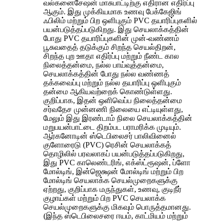
வல்கனைசேஷன் மாசுபாட்டிற்கு எதிரான எதிர்ப்பு
ஆகும். இது முக்கியமாக உணவு பேக்கேஜிங்
ஃபிலிம் மற்றும் பிற ஒளிபுகும் PVC தயாரிப்புகளில்
பயன்படுத்தப்படுகிறது. இது செயலாக்கத்தின்
போது PVC தயாரிப்புகளின் முன்-வண்ணம்
பூசுவதைத் தடுக்கும் சிறந்த செயல்திறன்,
சிறந்த புற ஊதா எதிர்ப்பு மற்றும் நீண்ட கால
நிலைத்தன்மை, நல்ல பாய்வுத்தன்மை,
செயலாக்கத்தின் போது நல்ல வண்ணத்
தக்கவைப்பு மற்றும் நல்ல தயாரிப்பு ஒளிபுகும்
தன்மை ஆகியவற்றைக் கொண்டுள்ளது.
குறிப்பாக, இதன் ஒளிவெப்ப நிலைத்தன்மை
சர்வதேச முன்னணி நிலையை எட்டியுள்ளது,
மேலும் இது இரண்டாம் நிலை செயலாக்கத்தின்
மறுபயன்பாட்டை திறம்பட பராமரிக்க முடியும்.
ஆர்கனோடின் ஸ்டெபிலைசர் பாலிவினைல்
குளோரைடு (PVC) ரெசின் செயலாக்கத்
தொழிலில் பரவலாகப் பயன்படுத்தப்படுகிறது,
இது PVC காலெண்டரிங், எக்ஸ்ட்ரூஷன், ப்ளோ
மோல்டிங், இன்ஜெக்ஷன் மோல்டிங் மற்றும் பிற
மோல்டிங் செயலாக்க செயல்முறைகளுக்கு
ஏற்றது, குறிப்பாக மருந்துகள், உணவு, குடிநீர்
குழாய்கள் மற்றும் பிற PVC செயலாக்க
செயல்முறைகளுக்கு மிகவும் பொருத்தமானது.
(இந்த ஸ்டெபிலைசரை ஈயம், காட்மியம் மற்றும்