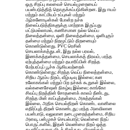
ஒரு சிறப்பு கலவைச் செயல்முறையைப்
பயன்படுத்தித் தொகுக்கப்படுகின்றன. இது ஈயம்
மற்றும் காட்மியம் உப்புகள் மற்றும்
ஆர்கனோடின்கள் போன்ற நச்சு
நிலைப்படுத்திகளுக்கு மாற்றாக இருப்பது
மட்டுமல்லாமல், கணிசமான நல்ல வெப்ப
நிலைத்தன்மை, ஒளி நிலைத்தன்மை, ஒளிபுகும்
தன்மை மற்றும் நிறமூட்டும் திறனையும்
கொண்டுள்ளது. PVC ரெசின்
செயலாக்கத்துடன், இது நல்ல பரவல்,
இணக்கத்தன்மை, செயலாக்கத் திரவம், பரந்த
ஏற்புத்தன்மை மற்றும் தயாரிப்பின் சிறந்த
மேற்பரப்புப் பூச்சு ஆகியவற்றைக்
கொண்டுள்ளது; சிறந்த வெப்ப நிலைத்தன்மை,
சிறிய ஆரம்ப நிறம், வீழ்படிவு இல்லை; கன
உலோகங்கள் மற்றும் பிற நச்சுக் கூறுகள் இல்லை,
வல்கனைசேஷன் நிகழ்வு இல்லை; காங்கோ
சிவப்பு நிறத்தின் சோதனைக் காலம் நீண்டது,
சிறந்த மின் காப்புத்தன்மை, அசுத்தங்கள்
இல்லை, அதிக செயல்திறன் கொண்ட வானிலை
எதிர்ப்புத் திறன் கொண்டது; பரந்த அளவிலான
பயன்பாடு, வலுவான நடைமுறைத்தன்மை, சிறிய
அளவு, பன்முகச் செயல்பாடு; வெள்ளை நிறப்
பொருட்களில், இதன் வெண்மை நிறம் ஒத்த
தயாரிப்புகளை விடச் சிறந்தது. விவரங்கள்