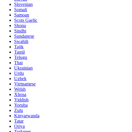
Slovenian
Somali
Samoan
Scots Gaelic
Shona
Sindhi
Sundanese
Swahili
Tajik
Tamil
Telugu
Thai
Ukrainian
Urdu
Uzbek
Vietnamese
Welsh
Xhosa
Yiddish
Yoruba
Zulu
Kinyarwanda
Tatar
Oriya
Turkmen